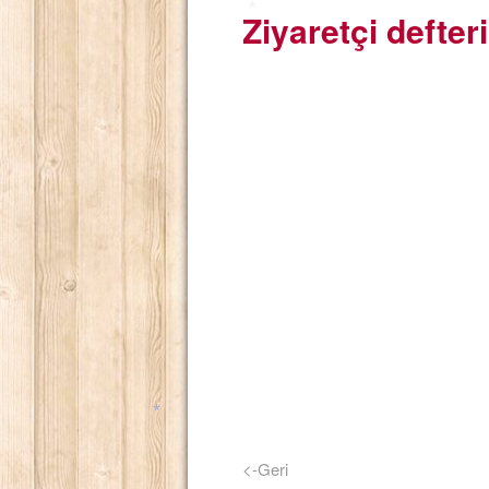
Ziyaretçi defteri
*
*
*
*
*
<-Geri