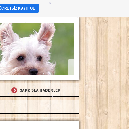
*
*
*
ÜCRETSIZ KAYIT OL
*
*
*
*
*
ŞARKIŞLA HABERLER
*
*
*
*
*
*