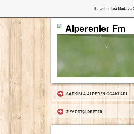
*
Bu web sitesi
Bedava-
Alperenler Fm
*
*
*
*
*
*
*
SARKISLA ALPEREN OCAKLARI
*
ZIYARETÇI DEFTERI
*
*
*