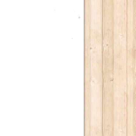
*
*
*
*
*