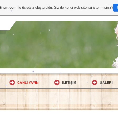
*
Sitem.com
ile ücretsiz oluşturuldu. Siz de kendi web sitenizi ister misiniz?
*
*
*
*
*
*
CANLI YAYIN
İLETIŞIM
GALERI
*
*
*
*
*
*
*
*
*
*