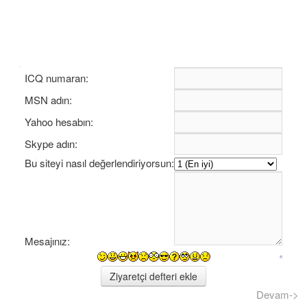
*
*
ICQ numaran:
MSN adın:
Yahoo hesabın:
Skype adın:
Bu siteyi nasıl değerlendiriyorsun:
*
*
Mesajınız:
Devam->