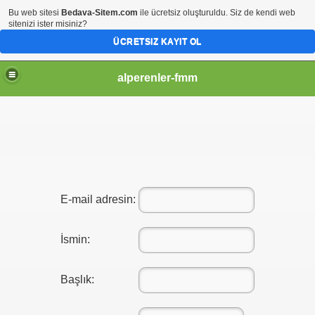
Bu web sitesi
Bedava-Sitem.com
ile ücretsiz oluşturuldu. Siz de kendi web
sitenizi ister misiniz?
ÜCRETSIZ KAYIT OL
alperenler-fmm
E-mail adresin:
İsmin:
Başlık: