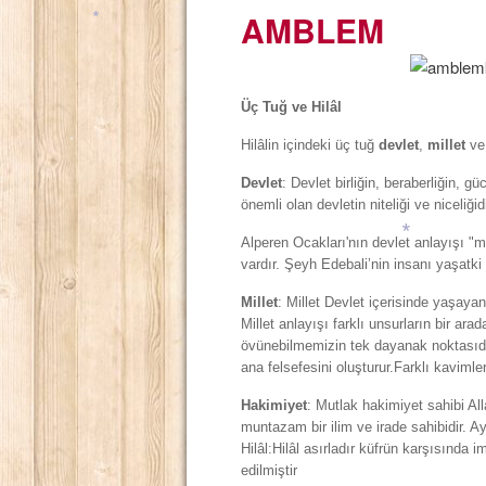
AMBLEM
*
*
*
*
Üç Tuğ ve Hilâl
Hilâlin içindeki üç tuğ
devlet
,
millet
v
Devlet
: Devlet birliğin, beraberliğin, 
*
önemli olan devletin niteliği ve niceliğidi
*
Alperen Ocakları'nın devlet anlayışı "mil
vardır. Şeyh Edebali’nin insanı yaşatki
Millet
: Millet Devlet içerisinde yaşayan
*
Millet anlayışı farklı unsurların bir a
övünebilmemizin tek dayanak noktasıdır
ana felsefesini oluşturur.Farklı kaviml
Hakimiyet
: Mutlak hakimiyet sahibi Al
muntazam bir ilim ve irade sahibidir. A
Hilâl:Hilâl asırladır küfrün karşısında 
edilmiştir