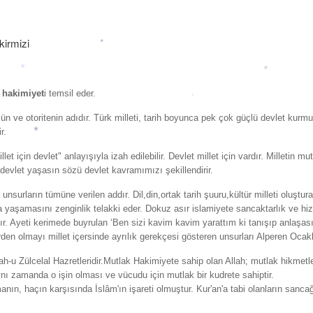
*
*
*
e
hakimiyet
i temsil eder.
*
*
gücün ve otoritenin adıdır. Türk milleti, tarih boyunca pek çok güçlü devlet kurm
r.
*
let için devlet" anlayışıyla izah edilebilir. Devlet millet için vardır. Milletin 
 devlet yaşasın sözü devlet kavramımızı şekillendirir.
 unsurların tümüne verilen addır. Dil,din,ortak tarih şuuru,kültür milleti oluştu
*
*
rada yaşamasını zenginlik telakki eder. Dokuz asır islamiyete sancaktarlık ve 
. Ayeti kerimede buyrulan ‘Ben sizi kavim kavim yarattım ki tanışıp anlaşasın
erden olmayı millet içersinde ayrılık gerekçesi gösteren unsurları Alperen Oca
lah-u Zülcelal Hazretleridir.Mutlak Hakimiyete sahip olan Allah; mutlak hikmetl
*
ynı zamanda o işin olması ve vücudu için mutlak bir kudrete sahiptir.
imanın, haçın karşısında İslâm'ın işareti olmuştur. Kur'an'a tabi olanların san