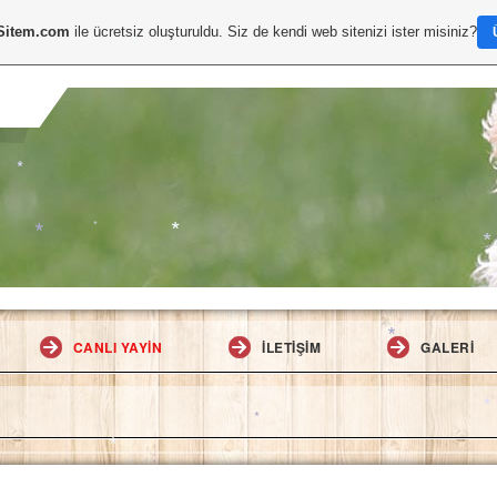
Sitem.com
ile ücretsiz oluşturuldu. Siz de kendi web sitenizi ister misiniz?
*
*
*
*
*
*
*
CANLI YAYIN
İLETIŞIM
GALERI
*