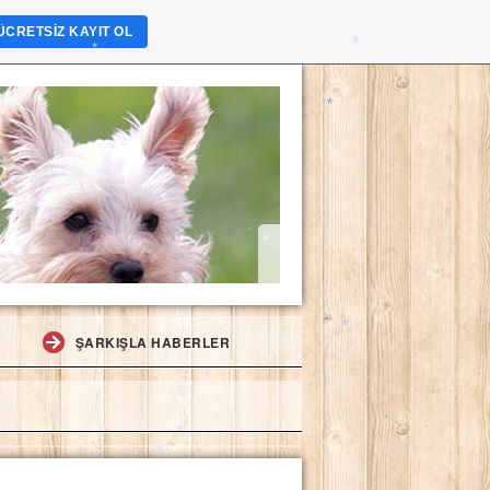
*
ÜCRETSIZ KAYIT OL
*
*
*
*
*
*
*
*
*
*
*
ŞARKIŞLA HABERLER
*
*
*
*