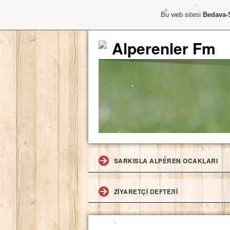
*
*
Bu web sitesi
Bedava-
*
*
*
Alperenler Fm
*
*
*
*
*
*
*
SARKISLA ALPEREN OCAKLARI
*
*
*
*
ZIYARETÇI DEFTERI
*