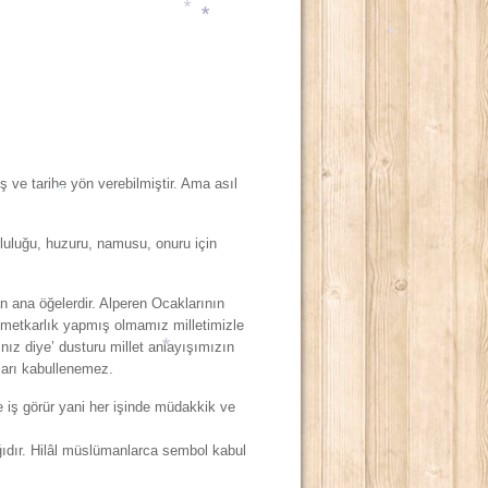
*
*
*
*
*
*
*
uş ve tarihe yön verebilmiştir. Ama asıl
mutluluğu, huzuru, namusu, onuru için
*
*
ran ana öğelerdir. Alperen Ocaklarının
hizmetkarlık yapmış olmamız milletimizle
ız diye’ dusturu millet anlayışımızın
kları kabullenemez.
e iş görür yani her işinde müdakkik ve
*
*
cağıdır. Hilâl müslümanlarca sembol kabul