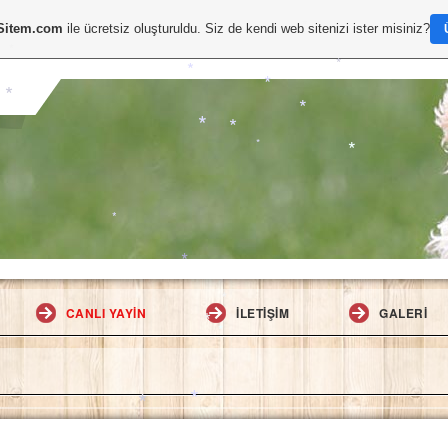
*
Sitem.com
ile ücretsiz oluşturuldu. Siz de kendi web sitenizi ister misiniz?
*
*
*
*
*
*
*
*
*
*
*
*
*
*
*
CANLI YAYIN
İLETIŞIM
GALERI
*
*
*