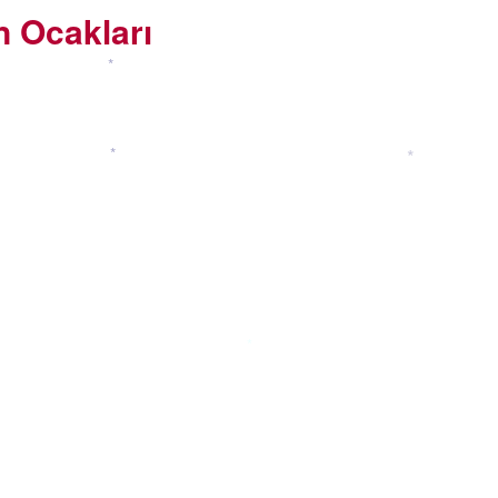
n Ocakları
*
*
*
*
*
*