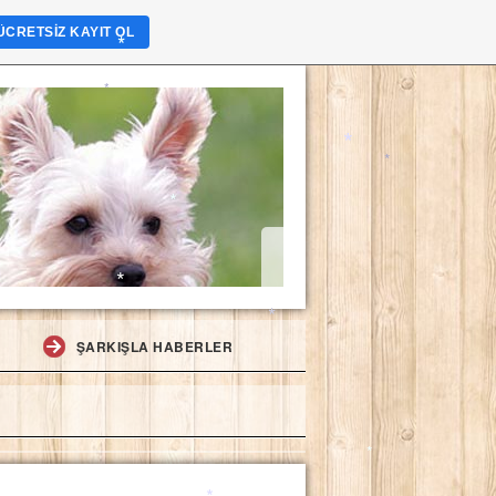
*
*
ÜCRETSIZ KAYIT OL
*
*
*
*
*
ŞARKIŞLA HABERLER
*
*