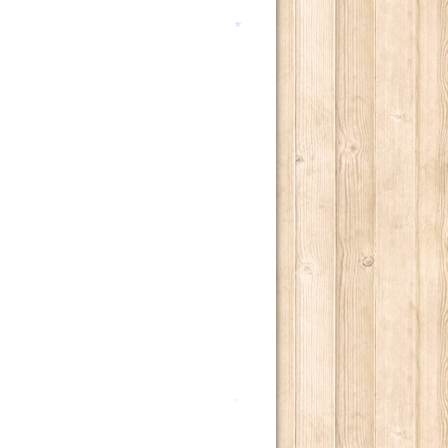
*
*
*