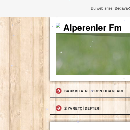
*
Bu web sitesi
Bedava-
Alperenler Fm
*
*
*
*
*
*
*
*
*
*
SARKISLA ALPEREN OCAKLARI
*
*
*
ZIYARETÇI DEFTERI