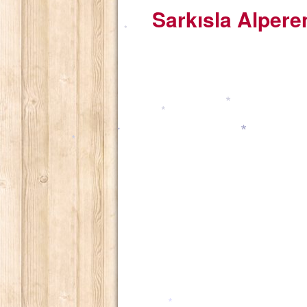
*
Sarkısla Alpere
*
*
*
*
*
*
*
*
*