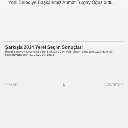
Yeni Belediye Başkanımız Ahmet Turgay Oğuz oldu.
Şarkışla 2014 Yerel Seçim Sonuçları
Resmi olmayan rakamlara göre Şarkışla 2014 Yerel Seçim sonuçları aşağıdaki gibi
şekillenmiştir. tarih
31.03.2014, 18:25
<-Geri
1
Devam->