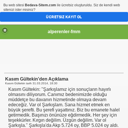
Bu web sitesi
Bedava-Sitem.com
ile ücretsiz oluşturuldu. Siz de kendi web
sitenizi ister misiniz?
ÜCRETSIZ KAYIT OL
alperenler-fmm
Kasım Gültekin'den Açıklama
Kasım Gültekin tarih
31.03.2014, 18:30
Kasım Gültekin: "Şarkışlamız için sonuçların hayırlı
olmasını diliyorum. Canımız bedenimizde olduğu
müddetçe bu davanın hizmetinde olmaya devam
edeceğiz. Var ol Şarkışlam. Sana hizmet etmek en
büyük şerefti. Bu şerefi yaşattınız. Biz bu emanete halel
getirmedik. Başınızı önünüze eğdirmedik. Her şey için
teşekkürler. Kırgın değilim. Üzgün değilim. Var ol
Şarkışla." Şarkışla'da Akp 5.724 oy, BBP 5.024 oy aldı.