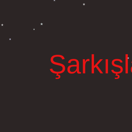
*
*
*
*
*
*
*
Şarkış
*