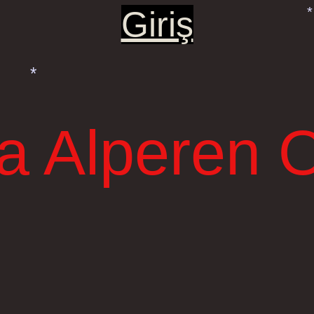
*
Giriş
*
*
la Alperen O